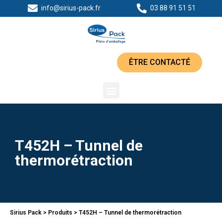
info@sirius-pack.fr
03 88 91 51 51
ÊTRE CONTACTÉ
T452H – Tunnel de
thermorétraction
Sirius Pack
>
Produits
>
T452H – Tunnel de thermorétraction