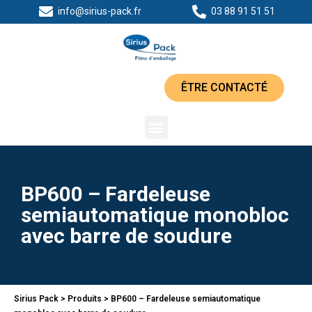
info@sirius-pack.fr
03 88 91 51 51
ÊTRE CONTACTÉ
BP600 – Fardeleuse
semiautomatique monobloc
avec barre de soudure
Sirius Pack
>
Produits
>
BP600 – Fardeleuse semiautomatique